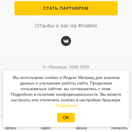
СТАТЬ ПАРТНЕРОМ
Отзывы о нас на Флампе
© «Реновод» 2008-2026
Политика персональных данных
Мы используем cookies и Яндекс Метрику для анализа
данных и улучшения работы сайта. Продолжая
Согласие на обработку персональных данных
© «Реновод» 2008-2026
пользоваться сайтом, вы соглашаетесь с этим.
Подробнее в политике конфиденциальности. Вы можете
Разработка сайта
Mahogany
Политика персональных данных
настроить или отключить cookies в настройках браузера.
Вся текстовая и графическая информация на сайте защищена законом об авторском
Подробнее
Разработка сайта
Mahogany
праве. При использовании любых материалов сайта ссылка обязательна.
OK
Запись
Адрес
Звонок
Написать